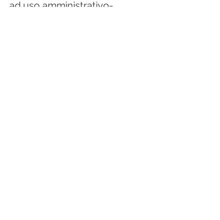
ad uso amministrativo-
direzionale.
Progettazione strutturale:
ing. Gilberto Sarti
Progettazione architettonica:
Studio Tamburini