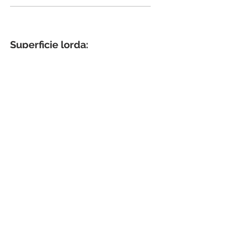
Superficie lorda:
200 mq
Settore:
Residenziale
Progettazione architettonica:
arch. Filippo Bombace